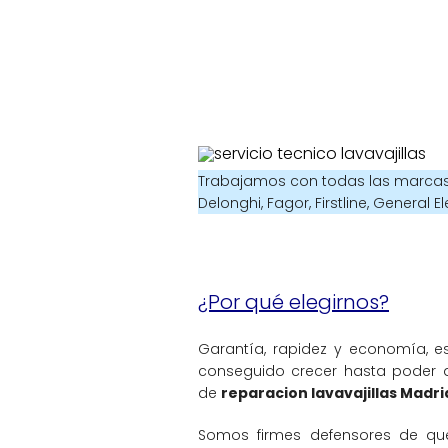
Trabajamos con todas las marcas y 
Delonghi, Fagor, Firstline, General E
¿Por qué elegirnos?
Garantía, rapidez y economí­a, e
conseguido crecer hasta poder as
de
reparacion lavavajillas Madri
Somos firmes defensores de que