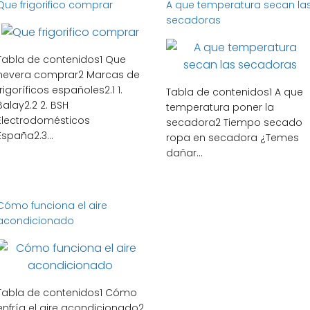
Que frigorifico comprar
A que temperatura secan la
secadoras
Tabla de contenidos1 Que
nevera comprar2 Marcas de
frigoríficos españoles2.1 1.
Tabla de contenidos1 A que
Balay2.2 2. BSH
temperatura poner la
Electrodomésticos
secadora2 Tiempo secado
España2.3...
ropa en secadora ¿Temes
dañar...
Cómo funciona el aire
acondicionado
Tabla de contenidos1 Cómo
enfría el aire acondicionado2