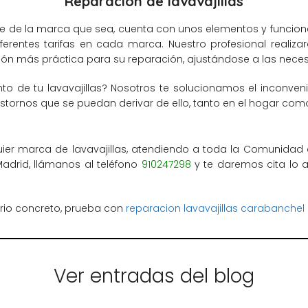
Reparación de lavavajillas
te de la marca que sea, cuenta con unos elementos y funcion
erentes tarifas en cada marca. Nuestro profesional realizar
ión más práctica para su reparación, ajustándose a las neces
o de tu lavavajillas? Nosotros te solucionamos el inconve
rastornos que se puedan derivar de ello, tanto en el hogar como
ier marca de lavavajillas, atendiendo a toda la Comunidad de
Madrid, llámanos al teléfono
910247298
y te daremos cita lo 
rrio concreto, prueba con
reparacion lavavajillas carabanchel
Ver entradas del blog